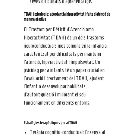
seves dificultats d’aprenentatge.
TDAH i psicologia: abordant la hiperactivitat i falta d’atenció de
manera efectiva
El Trastorn per Dèficit d’Atenció amb
Hiperactivitat (TDAH) és un dels trastorns
neuroconductuals més comuns en la infància,
caracteritzat per dificultats per mantenir
l’atenció, hiperactivitat i impulsivitat. Un
psicòleg per a infants té un paper crucial en
l’avaluació i tractament del TDAH, ajudant
l’infant a desenvolupar habilitats
d’autorregulació i millorant el seu
funcionament en diferents entorns.
Estratègies terapèutiques per al TDAH
Teràpia cognitiu-conductual: Ensenya al