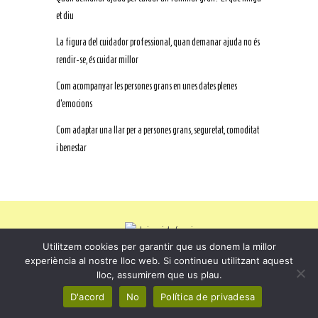
et diu
La figura del cuidador professional, quan demanar ajuda no és
rendir-se, és cuidar millor
Com acompanyar les persones grans en unes dates plenes
d’emocions
Com adaptar una llar per a persones grans, seguretat, comoditat
i benestar
Utilitzem cookies per garantir que us donem la millor
experiència al nostre lloc web. Si continueu utilitzant aquest
lloc, assumirem que us plau.
SERVEI D’ATENCIÓ A LA GENT GRAN
D'acord
No
Política de privadesa