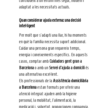
contribueix a un entorn més segur, modern i
adaptat a les necessitats actuals.
Quan considerar ajuda externa: una decisió
intel·ligent
Per molt que s’adapti una llar, hi ha moments
en què la família necessita suport addicional.
Cuidar una persona gran requereix temps,
energia i coneixements específics. En aquests
casos, comptar amb
Cuidadors gent gran a
Barcelona
o amb un
Servei d’ajuda a domicili
és
una alternativa excel·lent.
Els professionals de la
Assistència domiciliària
a Barcelona
estan formats per oferir una
atenció integral: ajuden amb la higiene
personal, la mobilitat, l’alimentació, la
medicació i, sobretot, proporcionen companyia.