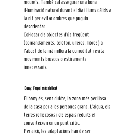
moure’s. També cal assegurar una bona
il·luminació natural durant el dia i llums càlids a
la nit per evitar ombres que puguin
desorientar.
Col·locar els objectes d’ús freqüent
(comandaments, telèfon, ulleres, llibres) a
l’abast de la mà millora la comoditat i evita
moviments bruscos o estiraments
innecessaris.
Bany: l’espai més delicat
El bany és, sens dubte, la zona més perillosa
de la casa per a les persones grans. L’aigua, els
terres relliscosos i els espais reduïts el
converteixen en un punt crític.
Per això, les adaptacions han de ser