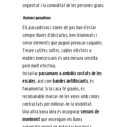
seguretat i la comoditat de les persones grans.
Accessos i passadissos
Els passadissos i zones de pas han d’estar
sempre lliures d’obstacles, ben il·luminats i
sense elements que puguin provocar caigudes.
Treure catifes soltes, cables elèctrics o
mobles innecessaris és una mesura senzilla
però molt efectiva.
Instal·lar
passamans a ambdós costats de les
escales
, així com
bandes antilliscants
, és
fonamental. Si la casa té graons, és
recomanable marcar-ne les vores amb colors
contrastats per millorar-ne la visibilitat.
Una altra bona idea és incorporar
sensors de
moviment
que encenguin els llums
automàticament en detectar presència.