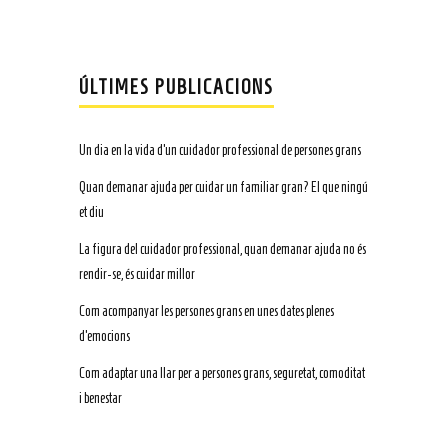
ÚLTIMES PUBLICACIONS
Un dia en la vida d’un cuidador professional de persones grans
Quan demanar ajuda per cuidar un familiar gran? El que ningú
et diu
La figura del cuidador professional, quan demanar ajuda no és
rendir-se, és cuidar millor
Com acompanyar les persones grans en unes dates plenes
d’emocions
Com adaptar una llar per a persones grans, seguretat, comoditat
i benestar