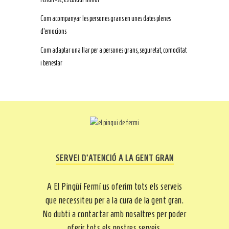
Com acompanyar les persones grans en unes dates plenes
d’emocions
Com adaptar una llar per a persones grans, seguretat, comoditat
i benestar
SERVEI D’ATENCIÓ A LA GENT GRAN
A El Pingüí Fermí us oferim tots els serveis
que necessiteu per a la cura de la gent gran.
No dubti a contactar amb nosaltres per poder
oferir tots els nostres serveis.