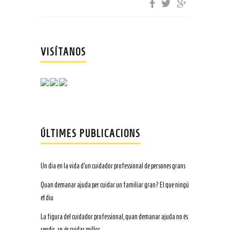
VISÍTANOS
ÚLTIMES PUBLICACIONS
Un dia en la vida d’un cuidador professional de persones grans
Quan demanar ajuda per cuidar un familiar gran? El que ningú
et diu
La figura del cuidador professional, quan demanar ajuda no és
rendir-se, és cuidar millor